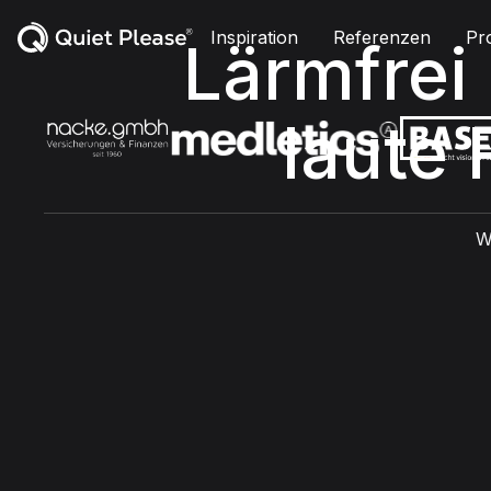
Inspiration
Referenzen
Pr
Lärmfrei
laute
W
Die richtigen Akusti
Paneele für Deinen