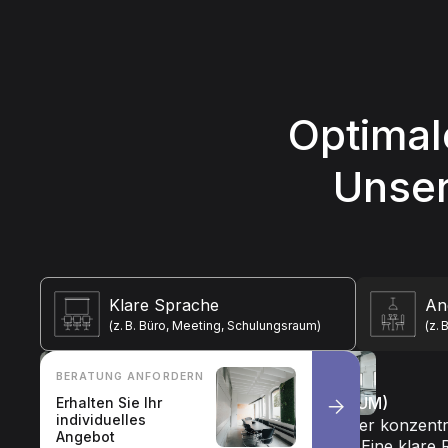
Optimal
Unser
Klare Sprache
An
(z. B. Büro, Meeting, Schulungsraum)
(z.
Klare Sprache
BERATUNG ANFORDERN
🔊 (Z. B. BÜRO, MEETING, SCHULUNGSRAUM)
Erhalten Sie Ihr
individuelles
Die Qualität von Meetings, Schulungen oder konzentr
Angebot
entscheidend von der Verständlichkeit ab. Eine klare 