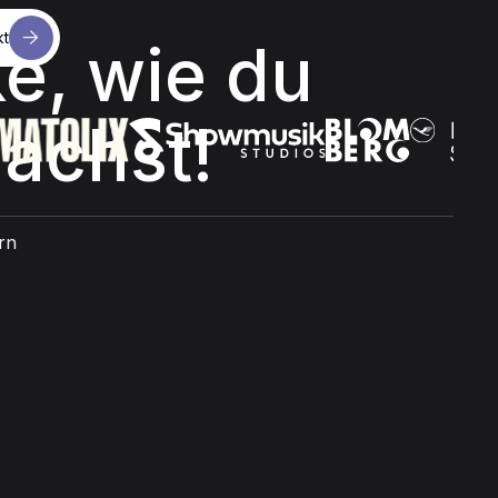
kt
e, wie du
kt
achst!
rn
Beratung anfordern
Beratung anfordern