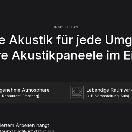
INSPIRATION
e Akustik für jede Um
e Akustikpaneele im E
genehme Atmosphäre
Lebendige Raumwir
 B. Restaurant, Empfang)
(z. B. Veranstaltung, Aula)
iertem Arbeiten hängt
Raumakustik ist dafür ein