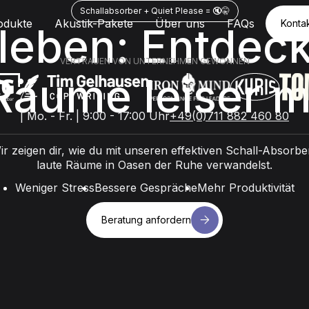
Schallabsorber + Quiet Please = 🔇🤫
odukte
Akustik-Pakete
Über uns
FAQs
Konta
 leben: Entdeck
Konta
VERTRAUEN VON UNTERNEHMEN GEWONNEN
 Räume leiser m
| Mo. - Fr. | 9:00 - 17:00 Uhr
+49(0)711 882 460 80
ir zeigen dir, wie du mit unseren effektiven Schall-Absorbe
laute Räume in Oasen der Ruhe verwandelst.
Weniger Stress
Bessere Gespräche
Mehr Produktivität
k-
Beratung anfordern
Beratung anfordern
 Raum