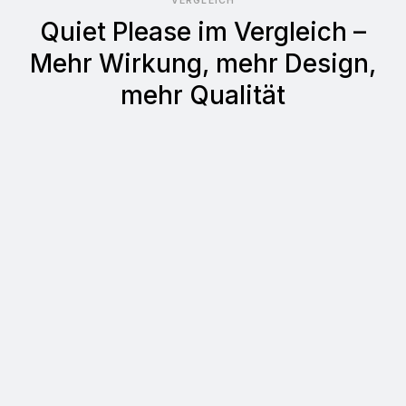
VERGLEICH
Quiet Please im Vergleich –
Mehr Wirkung, mehr Design,
mehr Qualität
Quiet Please
Andere Anbieter
Sehr gut (hohe Schall­
Gut (durchschnittliche
absorption)
Schall­absorption)